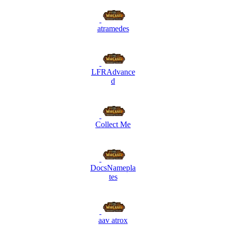
atramedes
LFRAdvance
d
Collect Me
DocsNamepla
tes
aav atrox