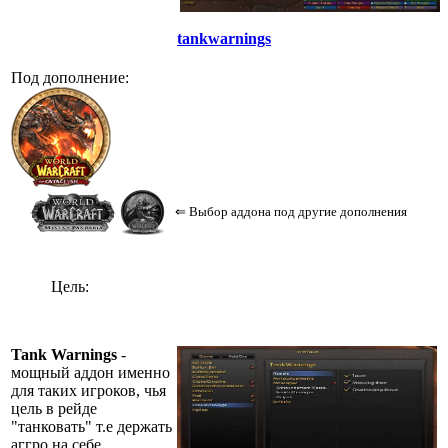
tankwarnings
Под дополнение:
⇐ Выбор аддона под другие дополнения
Цель:
Tank Warnings
-
мощный аддон именно
для таких игроков, чья
цель в рейде
"танковать" т.е держать
аггро на себе.