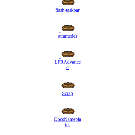
flash-taskbar
atramedes
LFRAdvance
d
Scrap
DocsNamepla
tes