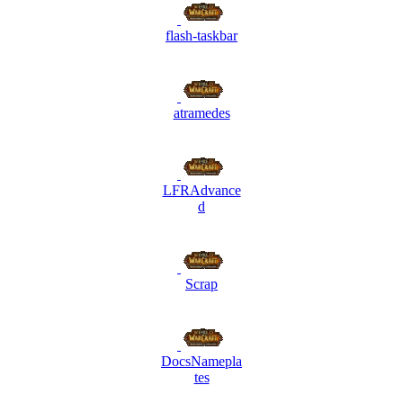
flash-taskbar
atramedes
LFRAdvance
d
Scrap
DocsNamepla
tes