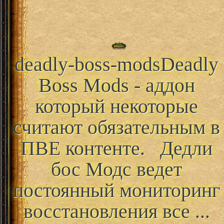
deadly-boss-mods
Deadly
Boss Mods - аддон
который некоторые
считают обязательным в
ПВЕ контенте. Дедли
бос Модс ведет
постоянный мониторинг
восстановления все ...