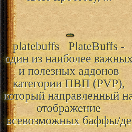
platebuffs
PlateBuffs -
один из наиболее важны
и полезных аддонов
категории ПВП (PVP),
который направленный н
отображение
всевозможных баффы/де