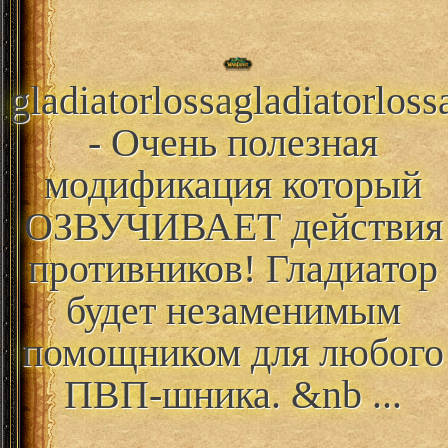
gladiatorlossa
gladiatorloss
- Очень полезная
модификация который
ОЗВУЧИВАЕТ действия
противников! Гладиатор
будет незаменимым
помощником для любого
ПВП-шника. &nb ...