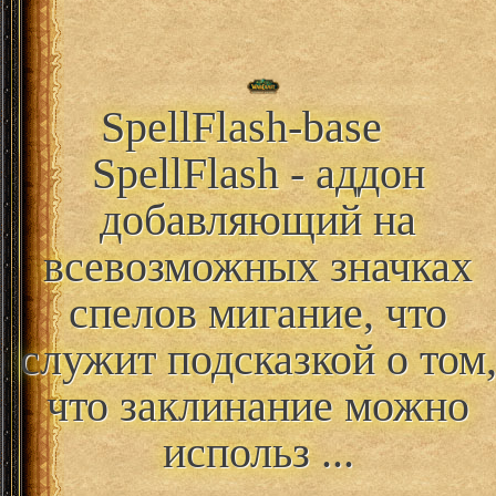
SpellFlash-base
SpellFlash - аддон
добавляющий на
всевозможных значках
спелов мигание, что
служит подсказкой о том
что заклинание можно
использ ...