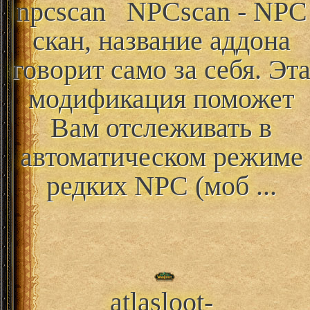
npcscan
NPCscan - NPC
скан, название аддона
говорит само за себя. Эт
модификация поможет
Вам отслеживать в
автоматическом режиме
редких NPC (моб ...
atlasloot-