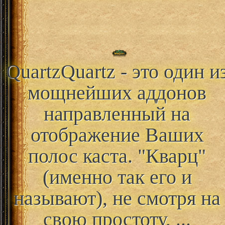
Quartz
Quartz - это один и
мощнейших аддонов
направленный на
отображение Ваших
полос каста. "Кварц"
(именно так его и
называют), не смотря на
свою простоту, ...