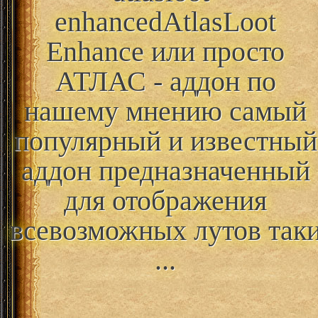
enhanced
AtlasLoot
Enhance или просто
АТЛАС - аддон по
нашему мнению самый
популярный и известный
аддон предназначенный
для отображения
всевозможных лутов так
...