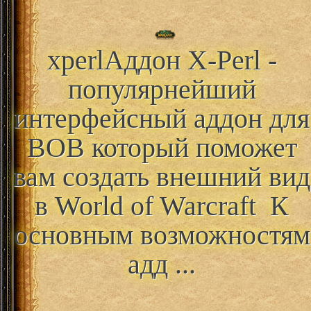
xperl
Аддон X-Perl -
популярнейший
интерфейсный аддон для
ВОВ который поможет
вам создать внешний вид
в World of Warcraft К
основным возможностям
адд ...