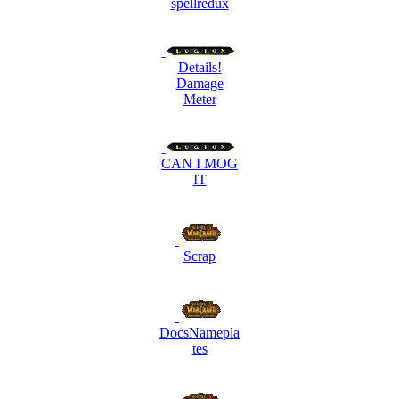
spellredux
Details!
Damage
Meter
CAN I MOG
IT
Scrap
DocsNamepla
tes