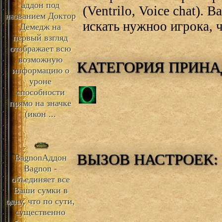
аддон под
(Ventrilo, Voice chat).
названием Доктор
искать нужноо игрока, ч
Демедж на
первый взгляд
отображает всю
возможную
КАТЕГОРИЯ ПРИН
информацию о
уроне
способности
прямо на значке
(икон ...
ВЫЗОВ НАСТРОЕК: 
Bagnon
Аддон
Bagnon -
объединяет все
Ваши сумки в
одну, что по сути,
существенно