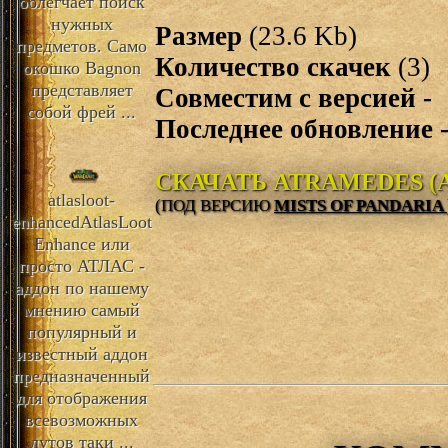
облегчает поиск
нужных
Размер
(23.6 Kb)
предметов. Само
Количество скачек
(3)
окошко Bagnon
представляет
Совместим с версией -
собой фрей ...
Последнее обновление 
CКАЧАТЬ ATRAMEDES (
atlasloot-
(ПОД ВЕРСИЮ
MISTS OF PANDARIA
enhanced
AtlasLoot
Enhance или
просто АТЛАС -
аддон по нашему
мнению самый
популярный и
известный аддон
предназначенный
для отображения
всевозможных
лутов таки ...