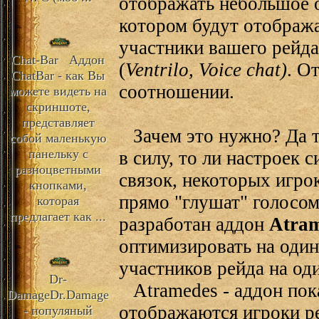
отображать небольшое 
котором будут отображ
участники вашего рейда,
Chat-Bar
Аддон
(
Ventrilo, Voice chat)
. О
ChatBar - как Вы
соотношении.
можете видеть на
скриншоте,
представляет
Зачем это нужно? Да т
собой маленькую
панельку с
в силу, то ли настроек 
разноцветными
связок, некоторых игро
кнопками,
прямо "глушат" голосом.
которая
предлагает как ...
разработан аддон
Atra
оптимизировать на один
участников рейда на од
Dr-
Atramedes - аддон по
Damage
Dr.Damage
отображаются игроки ре
- популяный