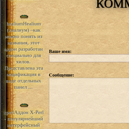
КОМ
healium
Healium
(хиалиум) –как
можно понять из
названия, этот
аддон разработан
Ваше имя:
специально для
хилов.
Представлена эта
модификация в
Сообщение:
виде отдельных
панел ...
xperl
Аддон X-Perl
- популярнейший
интерфейсный