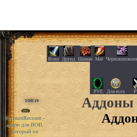
Воин
Друид
Шаман
Маг
Чернокнижни
PVE
Для всех
P
Аддон
ТОП 10
Аддон
Recount
Recount -
аддон для ВОВ,
который по