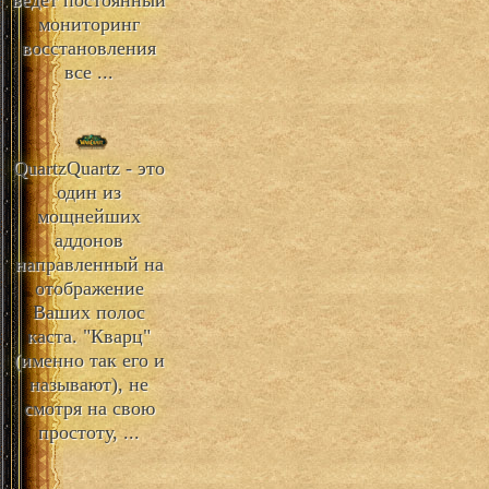
ведет постоянный
мониторинг
восстановления
все ...
Quartz
Quartz - это
один из
мощнейших
аддонов
направленный на
отображение
Ваших полос
каста. "Кварц"
(именно так его и
называют), не
смотря на свою
простоту, ...